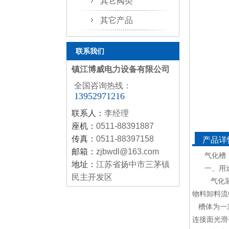
其它阀类
其它产品
联系我们
镇江博威电力设备有限公司
全国咨询热线：
13952971216
联系人：
李经理
座机：
0511-88391887
传真：
0511-88397158
产品详
邮箱：
zjbwdl@163.com
气化槽
地址：
江苏省扬中市三茅镇
一、用
民主开发区
气化装
物料卸料流
槽体为一次
连接面光滑