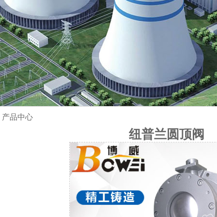
»
产品中心
纽普兰圆顶阀